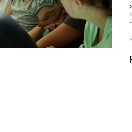
p
s
E
G