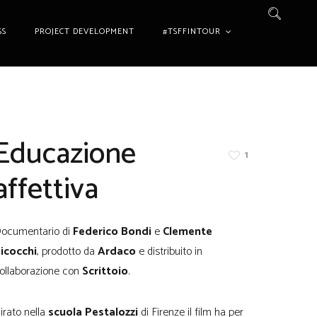
SS
PROJECT DEVELOPMENT
#TSFFINTOUR
Educazione
1
affettiva
ocumentario di
Federico Bondi
e
Clemente
icocchi
, prodotto da
Ardaco
e distribuito in
ollaborazione con
Scrittoio
.
irato nella
scuola Pestalozzi
di Firenze il film ha per