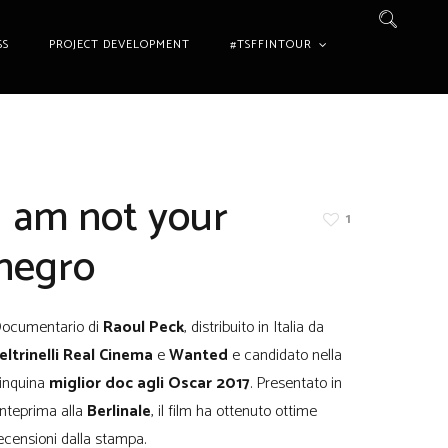
SS
PROJECT DEVELOPMENT
#TSFFINTOUR
I am not your
1
negro
ocumentario di
Raoul Peck
, distribuito in Italia da
eltrinelli Real Cinema
e
Wanted
e candidato nella
inquina
miglior doc agli Oscar 2017
. Presentato in
nteprima alla
Berlinale
, il film ha ottenuto ottime
ecensioni dalla stampa.