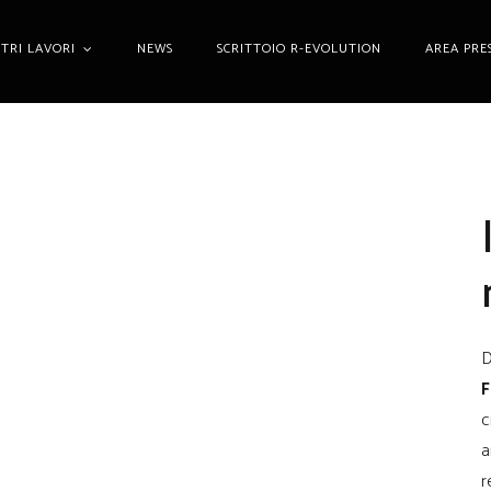
STRI LAVORI
NEWS
SCRITTOIO R-EVOLUTION
AREA PRE
D
F
c
a
r