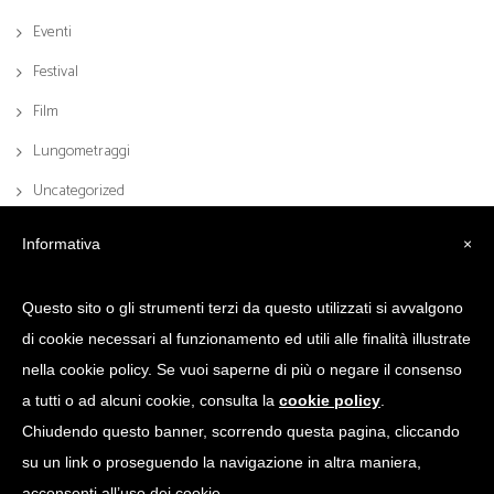
Eventi
Festival
Film
Lungometraggi
Uncategorized
Informativa
×
Questo sito o gli strumenti terzi da questo utilizzati si avvalgono
di cookie necessari al funzionamento ed utili alle finalità illustrate
nella cookie policy. Se vuoi saperne di più o negare il consenso
a tutti o ad alcuni cookie, consulta la
cookie policy
.
Chiudendo questo banner, scorrendo questa pagina, cliccando
© 2017 Scrittoio Sas di Puglisi Claudio & C. | Via Lomazzo, 45, 20154 Milano
su un link o proseguendo la navigazione in altra maniera,
| P.I. 11121930157 | Credits: BK Comunicazione
acconsenti all’uso dei cookie.