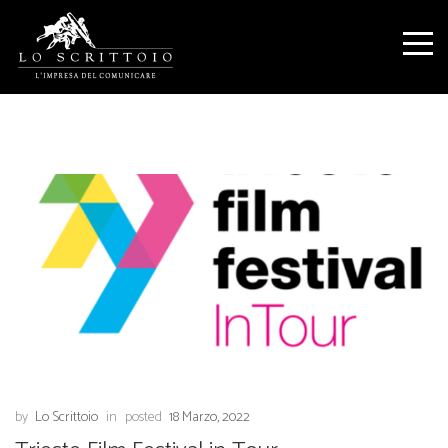
by
Lo Scrittoio
in
posted
18 Marzo, 2022