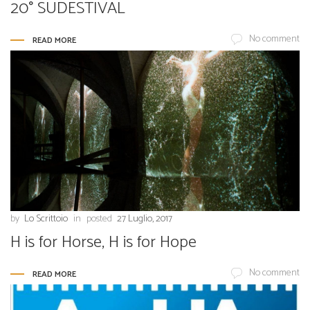
20° SUDESTIVAL
No comment
READ MORE
by
Lo Scrittoio
in
posted
27 Luglio, 2017
H is for Horse, H is for Hope
No comment
READ MORE