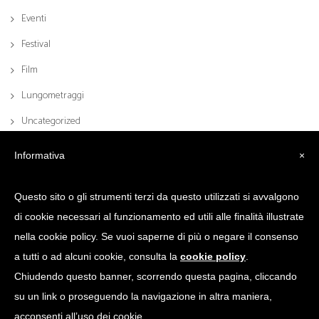
Eventi
Festival
Film
Lungometraggi
Uncategorized
Informativa
×
Questo sito o gli strumenti terzi da questo utilizzati si avvalgono
di cookie necessari al funzionamento ed utili alle finalità illustrate
nella cookie policy. Se vuoi saperne di più o negare il consenso
a tutti o ad alcuni cookie, consulta la
cookie policy
.
Chiudendo questo banner, scorrendo questa pagina, cliccando
© 2017 Scrittoio Sas di Puglisi Claudio & C. | Via Lomazzo, 45, 20154 Milano
su un link o proseguendo la navigazione in altra maniera,
| P.I. 11121930157 | Credits: BK Comunicazione
acconsenti all’uso dei cookie.