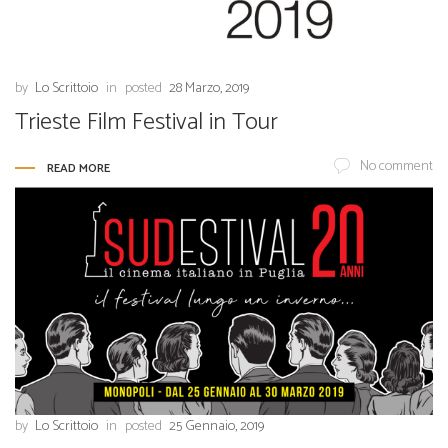
by
Lo Scrittoio
in
posted
28 Marzo, 2019
Trieste Film Festival in Tour
No comment
READ MORE
by
Lo Scrittoio
in
posted
25 Gennaio, 2019