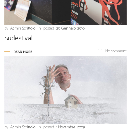
by
Admin Scrittoio
in
posted
20 Gennaio, 2010
Sudestival
No comment
READ MORE
by
Admin Scrittoio
in
posted
1 Novembre, 2009