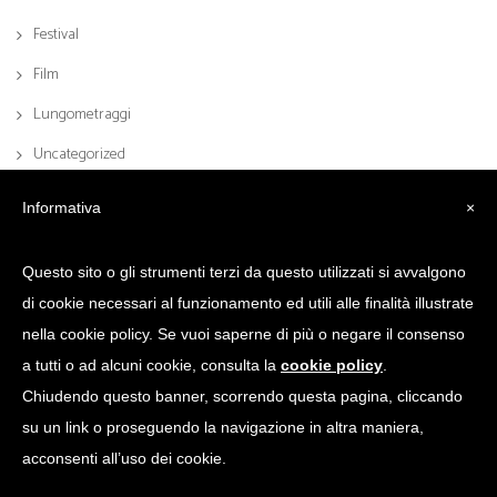
Festival
Film
Lungometraggi
Uncategorized
Informativa
×
Questo sito o gli strumenti terzi da questo utilizzati si avvalgono
di cookie necessari al funzionamento ed utili alle finalità illustrate
nella cookie policy. Se vuoi saperne di più o negare il consenso
a tutti o ad alcuni cookie, consulta la
cookie policy
.
Chiudendo questo banner, scorrendo questa pagina, cliccando
© 2017 Scrittoio Sas di Puglisi Claudio & C. | Via Lomazzo, 45, 20154 Milano
su un link o proseguendo la navigazione in altra maniera,
| P.I. 11121930157 | Credits: BK Comunicazione
acconsenti all’uso dei cookie.