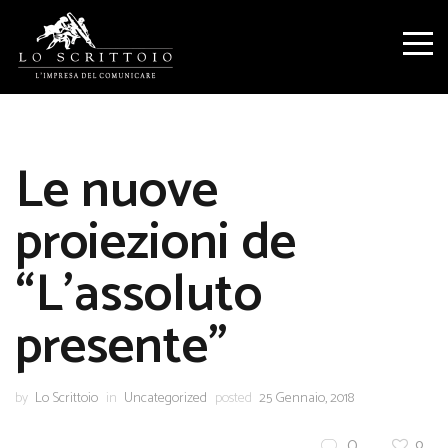
Le nuove
proiezioni de
“L’assoluto
presente”
by
Lo Scrittoio
in
Uncategorized
posted
25 Gennaio, 2018
0
0